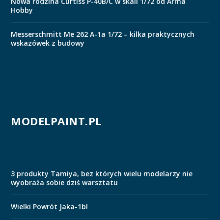
Nowa rodzina Curtiss P-40B/C w skali 1/72 od Arma
Hobby
Messerschmitt Me 262 A-1a 1/72 – kilka praktycznych
wskazówek z budowy
MODELPAINT.PL
3 produkty Tamiya, bez których wielu modelarzy nie
wyobraża sobie dziś warsztatu
Wielki Powrót Jaka-1b!