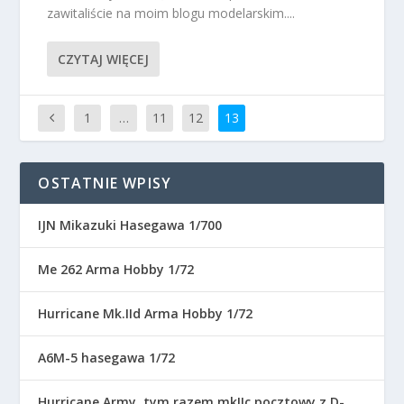
zawitaliście na moim blogu modelarskim....
CZYTAJ WIĘCEJ
1
…
11
12
13
OSTATNIE WPISY
IJN Mikazuki Hasegawa 1/700
Me 262 Arma Hobby 1/72
Hurricane Mk.IId Arma Hobby 1/72
A6M-5 hasegawa 1/72
Hurricane Army, tym razem mkIIc pocztowy z D-