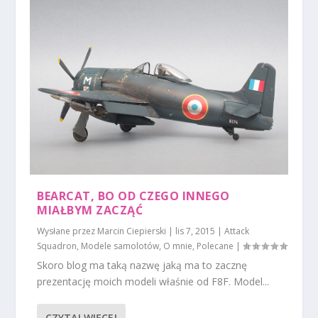
BEARCAT, BO OD CZEGO INNEGO
MIAŁBYM ZACZĄĆ
Wysłane przez
Marcin Ciepierski
|
lis 7, 2015
|
Attack
Squadron
,
Modele samolotów
,
O mnie
,
Polecane
|
Skoro blog ma taką nazwę jaką ma to zacznę
prezentację moich modeli właśnie od F8F. Model...
CZYTAJ WIĘCEJ